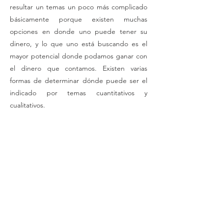
resultar un temas un poco más complicado
básicamente porque existen muchas
opciones en donde uno puede tener su
dinero, y lo que uno está buscando es el
mayor potencial donde podamos ganar con
el dinero que contamos. Existen varias
formas de determinar dónde puede ser el
indicado por temas cuantitativos y
cualitativos.
Si vemos la parte cuantitativa veremos qué
tan confiable es la empresa dentro del
mercado, cómo la perciben, si existen
quejas o reclamaciones, cuál es la
experiencia de aquellos que ya manejan
cuenta con ellos, atención y servicio al
cliente, facilidad y transparencia sobre cómo
se mueve tu dinero, recomendaciones,