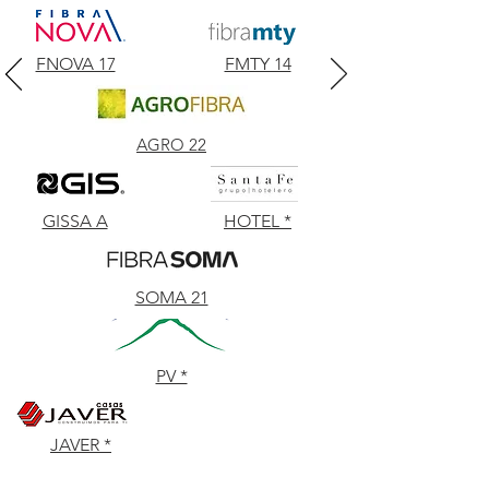
FNOVA 17
FMTY 14
AGRO 22
GISSA A
HOTEL *
SOMA 21
PV *
JAVER *