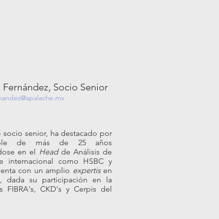
 Fernández, Socio Senior
rnandez@apalache.mx
 socio senior, ha destacado por
cable de más de 25 años
ndose en el
Head
de Análisis de
re internacional como HSBC y
cuenta con un amplio
expertis
en
s, dada su participación en la
s FIBRA's, CKD's y Cerpis del