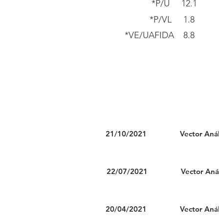
*P/U
12.1
*P/VL
1.8
*VE/UAFIDA
8.8
Fecha de
Analist
Publicación
21/10/2021
Vector Anál
22/07/2021
Vector Anál
20/04/2021
Vector Anál