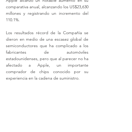
Apple alcanzó un notable aumento en su
comparativa anual, alcanzando los US$23,630
millones y registrando un incremento del
110.1%.
Los resultados récord de la Compañía se
dieron en medio de una escasez global de
semiconductores que ha complicado a los
fabricantes de automóviles
estadounidenses, pero que al parecer no ha
afectado a Apple, un importante
comprador de chips conocido por su
experiencia en la cadena de suministro.
Adicional a esto, Apple realizó un pago de
dividendos para todos los accionistas de
US$0.22 por acción. La Compañía también
anunció que destinará US$90,000 millones
en una recompra de acciones para el futuro.
Apple ha dicho en los últimos meses que su